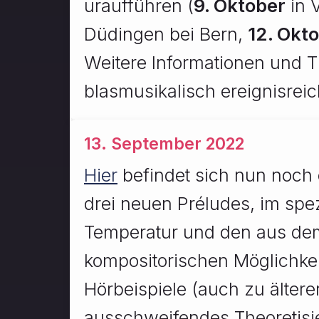
uraufführen (
9. Oktober
in 
Düdingen bei Bern,
12. Okt
Weitere Informationen und T
blasmusikalisch ereignisrei
13. September 2022
Hier
befindet sich nun noch 
drei neuen Préludes, im spez
Temperatur und den aus dem
kompositorischen Möglichkeit
Hörbeispiele (auch zu ältere
ausschweifendes Theoretisi